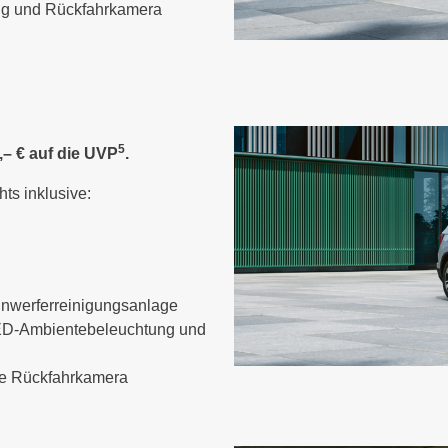
ung und Rückfahrkamera
5
,– € auf die UVP
.
hts inklusive:
inwerferreinigungsanlage
 LED-Ambientebeleuchtung und
ie Rückfahrkamera