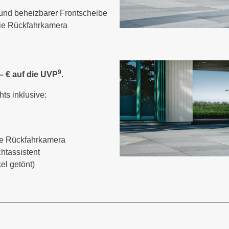
 und beheizbarer Frontscheibe
wie Rückfahrkamera
9
– € auf die UVP
.
hts inklusive:
ie Rückfahrkamera
htassistent
el getönt)