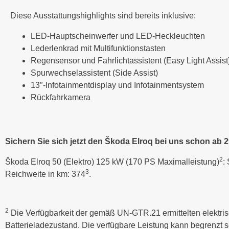
Diese Ausstattungshighlights sind bereits inklusive:
LED-Hauptscheinwerfer und LED-Heckleuchten
Lederlenkrad mit Multifunktionstasten
Regensensor und Fahrlichtassistent (Easy Light Assist
Spurwechselassistent (Side Assist)
13″-Infotainmentdisplay und Infotainmentsystem
Rückfahrkamera
Sichern Sie sich jetzt den Škoda Elroq bei uns schon ab 2
2
Škoda Elroq 50 (Elektro) 125 kW (170 PS Maximalleistung)
:
3
Reichweite in km: 374
.
2
Die Verfügbarkeit der gemäß UN-GTR.21 ermittelten elektris
Batterieladezustand. Die verfügbare Leistung kann begrenzt s