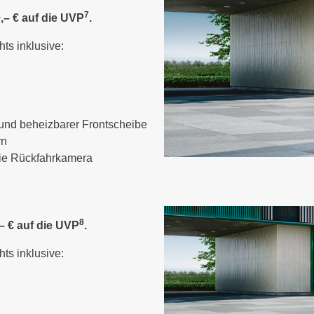
7
,– € auf die UVP
.
hts inklusive:
 und beheizbarer Frontscheibe
rn
wie Rückfahrkamera
8
– € auf die UVP
.
hts inklusive: